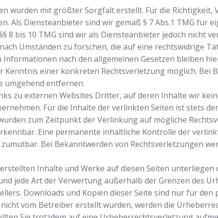
n wurden mit größter Sorgfalt erstellt. Für die Richtigkeit, 
 Als Diensteanbieter sind wir gemäß § 7 Abs.1 TMG für eig
§ 8 bis 10 TMG sind wir als Diensteanbieter jedoch nicht ver
ch Umständen zu forschen, die auf eine rechtswidrige Täti
Informationen nach den allgemeinen Gesetzen bleiben hier
der Kenntnis einer konkreten Rechtsverletzung möglich. Be
te umgehend entfernen.
ks zu externen Websites Dritter, auf deren Inhalte wir kei
rnehmen. Für die Inhalte der verlinkten Seiten ist stets der
n wurden zum Zeitpunkt der Verlinkung auf mögliche Rechtsv
kennbar. Eine permanente inhaltliche Kontrolle der verlink
t zumutbar. Bei Bekanntwerden von Rechtsverletzungen we
 erstellten Inhalte und Werke auf diesen Seiten unterliege
 und jede Art der Verwertung außerhalb der Grenzen des Urh
ellers. Downloads und Kopien dieser Seite sind nur für den
ite nicht vom Betreiber erstellt wurden, werden die Urheberr
 Sollten Sie trotzdem auf eine Urheberrechtsverletzung aufm