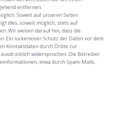
gehend entfernen.
glich. Soweit auf unseren Seiten
 dies, soweit möglich, stets auf
n. Wir weisen darauf hin, dass die
n. Ein lückenloser Schutz der Daten vor dem
ten Kontaktdaten durch Dritte zur
ausdrücklich widersprochen. Die Betreiber
rbeinformationen, etwa durch Spam-Mails,
ertrauenswürdiger Partner für professionelle
leistungen in Dinslaken. Ob Sie sich
ben, ein defektes Schloss haben oder Ihre